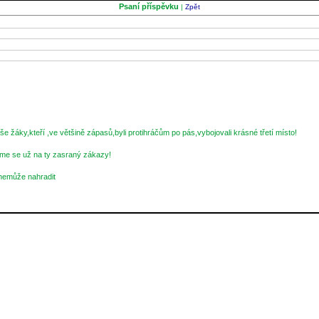
Psaní příspěvku
|
Zpět
 žáky,kteří ,ve většině zápasů,byli protihráčům po pás,vybojovali krásné třetí místo!
me se už na ty zasraný zákazy!
 nemůže nahradit