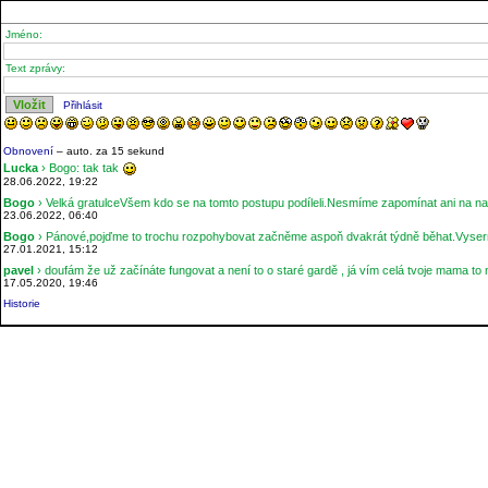
Jméno:
Text zprávy:
Přihlásit
Obnovení
– auto. za
15
sekund
Lucka
› Bogo: tak tak
28.06.2022, 19:22
Bogo
› Velká gratulceVšem kdo se na tomto postupu podíleli.Nesmíme zapomínat ani na naše
23.06.2022, 06:40
Bogo
› Pánové,pojďme to trochu rozpohybovat začněme aspoň dvakrát týdně běhat.Vyser
27.01.2021, 15:12
pavel
› doufám že už začínáte fungovat a není to o staré gardě , já vím celá tvoje mama to
17.05.2020, 19:46
Historie